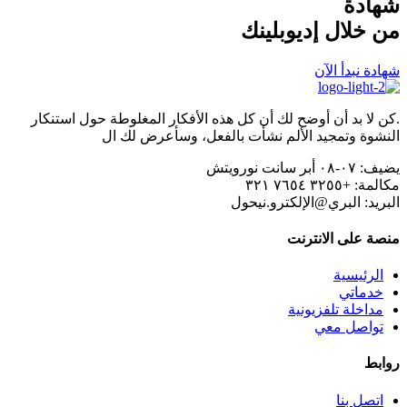
شهادة
من خلال إديوبلينك
شهادة نبدأ الآن
.كن لا بد أن أوضح لك أن كل هذه الأفكار المغلوطة حول استنكار
النشوة وتمجيد الألم نشأت بالفعل، وسأعرض لك ال
يضيف:
٠٧-٠٨ أبر سانت نورويتش
مكالمة:
+٣٢٥٥ ٧٦٥٤ ٣٢١
البريد:
البري@الإلكترو.نيحول
منصة على الانترنت
الرئيسية
خدماتي
مداخلة تلفزيونية
تواصل معي
روابط
اتصل بنا