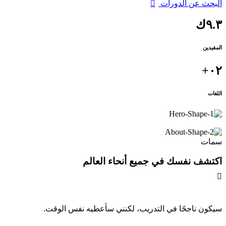
البحث عن الدورات
٩.٣ك
المقيدين
٠٢+
اللغات
سمات
اكتشف نفسك في جميع أنحاء العالم
سيكون ناجحًا في التدريب، لكنني سأعطيه نفس الوقت.