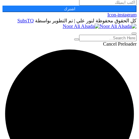
اشترك
Icon-instagram
كل الحقوق محفوظة لنور علي | تم التطوير بواسطة
SubsTQ
Cancel Preloader