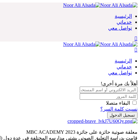
Skip
to
content
الرئيسية
خدماتي
تواصل معي
الرئيسية
خدماتي
تواصل معي
أهلاً بك مرة أخرى!
البقاء متصلا
نسيت كلمة السر؟
تسجيل الدخول
معلقة صوتية حائزة على جائزة MBC ACADEMY 2023
قامت بدراسة التعليق الصوتي بشتى مدارسه المختلفة في عدة دول (ال