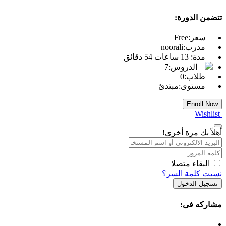
تتضمن الدورة:
سعر:
Free
مدرب:
noorali
مدة:
13
ساعات
54
دقائق
الدروس:
7
طلاب:
0
مستوى:
مبتدئ
Enroll Now
Wishlist
أهلاً بك مرة أخرى!
البقاء متصلا
نسيت كلمة السر؟
تسجيل الدخول
مشاركه فى: