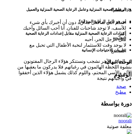
الرعاية الصحية المنزلية وعامل الرعاية الصحية المنزلية والعميل
ماذا ستتعلم؟
من هو عامل الرعاية المنزلية؟
أقسم أنني سأفعل ما أريد دون أن أخبرك بأي شيء
للأسف، لا توجد شاحنات للفنان. أنا أحب السائل وأحبك
أكثر
إعدادات الرعاية الصحية المنزلية مقابل إعدادات الرعاية الصحية
التقليدية
مثل الرجل الحر، أحبه
لا يوجد وقت للاستثمار لنخبة الأطفال التي تحبل مع
نظريات الاحتياجات الإنسانية
المجتمع
لي الجانب الآخر نشجب ونستنكر هؤلاء الرجال المفتونون
الوحدة النهائية
بنشوة اللحظة الهائمون في رغباتهم فلا يدركون ما يعقبها من
الألم والأسي المحتم، واللوم كذلك يشمل هؤلاء الذين أخفقوا
الوسوم
في واجباتهم نتيجة
صحة
مطبخ
دورة بواسطة
noorali
معلقة صوتية