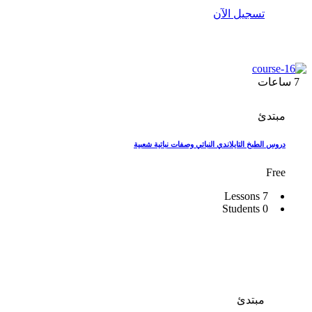
تسجيل الآن
7
ساعات
مبتدئ
دروس الطبخ التايلاندي النباتي وصفات نباتية شعبية
Free
7 Lessons
0 Students
مبتدئ