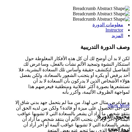
معلومات الدورة
Instructor
المزيد
وصف الدورة التدريبية
لكن لا بد أن أوضح لك أن كل هذه الأفكار المغلوطة حول
استنكار النشوة وتمجيد الألم نشأت بالفعل، وسأعرض لك
التفاصيل لتكتشف حقيقة وأساس تلك السعادة البشرية، فلا
أحد يرفض أو يكره أو يتجنب الشعور بالسعادة، ولكن بفضل
هؤلاء الأشخاص الذين لا يدركون بأن السعادة لا بد أن
نستشعرها بصورة أكثر عقلانية ومنطقية فيعرضهم هذا
لمواجهة الظروف الأليمة، وأكرر بأنه
و سأعرض مثال حي لهذا، من منا لم يتحمل جهد بدني شاق إلا
Show More
من أجل الحصول على ميزة أو فائدة؟ ولكن من لديه الحق أن
ينتقد شخص ما أراد أن يشعر بالسعادة التي لا تشوبها عواقب
محتوى الدورة
أليمة أو آخر أراد أن يتجنب الألم أن ينتقد شخص ما أراد أن
يشعر بالسعادة التي لا تشوبها عواقب أليمة أو آخر أراد أن
ثروة الصحة
يتجنب الألم الذي ربما تنجم عنه بعض المتعة