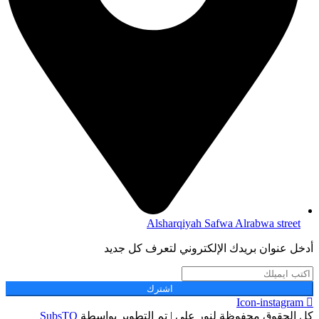
Alsharqiyah Safwa Alrabwa street
أدخل عنوان بريدك الإلكتروني لتعرف كل جديد
اشترك
Icon-instagram
كل الحقوق محفوظة لنور علي | تم التطوير بواسطة
SubsTQ